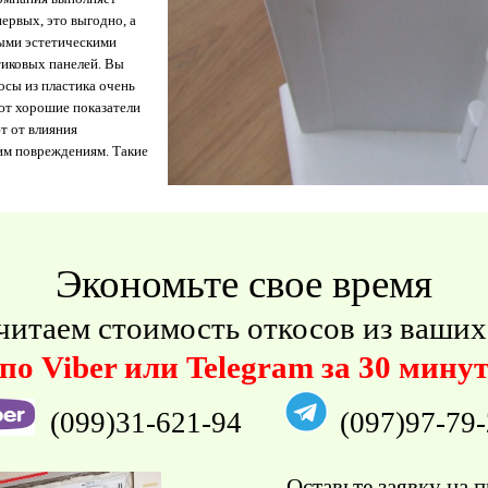
первых, это выгодно, а
ыми эстетическими
тиковых
панелей. Вы
осы из пластика очень
ют хорошие показатели
т от влияния
им повреждениям. Такие
Экономьте свое время
читаем стоимость откосов из ваших
по
Viber
или
Telegram
за 30 мину
(099)31-
621-
94
(097)97-
79-
Оставьте заявку на 