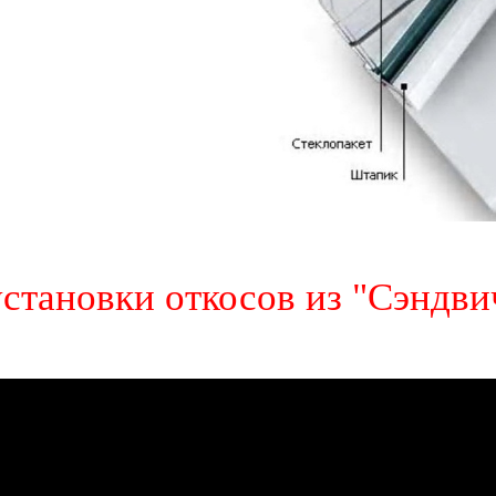
становки откосов из "Сэндви