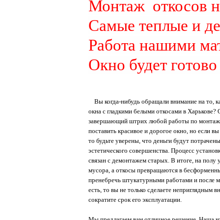
Монтаж откосов на
Самые теплые и де
Работа нашими ма
Окно будет готово 
Вы
когда-
нибудь
обращали внимание на то, к
окна с гладкими белыми откосами в Харькове? 
завершающий штрих любой работы по монтаж
поставить красивое и дорогое окно, но если вы
то будьте уверены, что деньги будут потрачены
эстетического совершенства. Процесс установк
связан с демонтажем старых. В итоге, на полу у
мусора, а откосы превращаются в бесформенн
пренебречь штукатурными работами и после мо
есть, то вы не только сделаете неприглядным в
сократите срок его эксплуатации.
Мы предлагаем вам отличное решение. Наша к