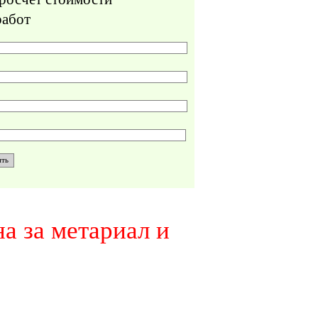
работ
а за метариал и