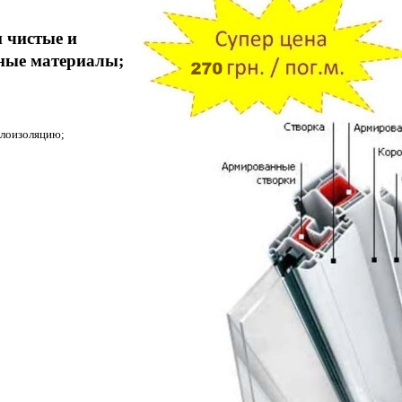
и чистые
и
нные
материал
ы
;
лоизоляцию;