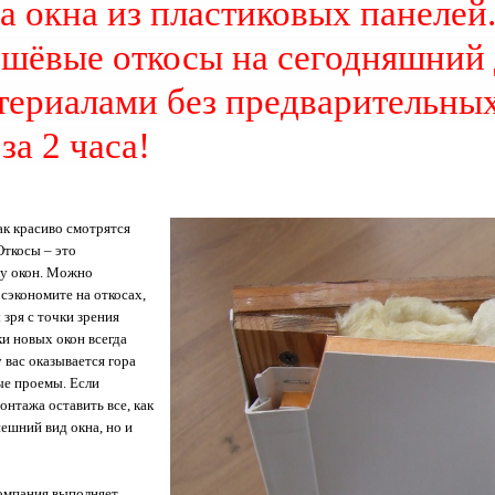
 окна из пластиковых панелей
шёвые откосы на сегодняшний 
териала
ми
без предварительных
за 2 часа!
ак красиво смотрятся
Откосы – это
у окон. Можно
 сэкономите на откосах,
 зря с точки зрения
и новых окон всегда
 вас оказывается гора
ые проемы. Если
нтажа оставить все, как
нешний вид окна, но и
омпания выполняет