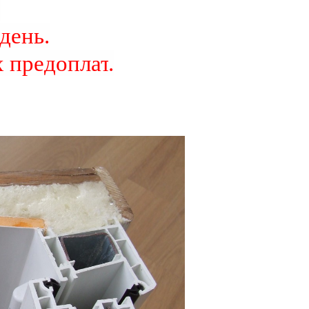
.
день.
 предоплат
.