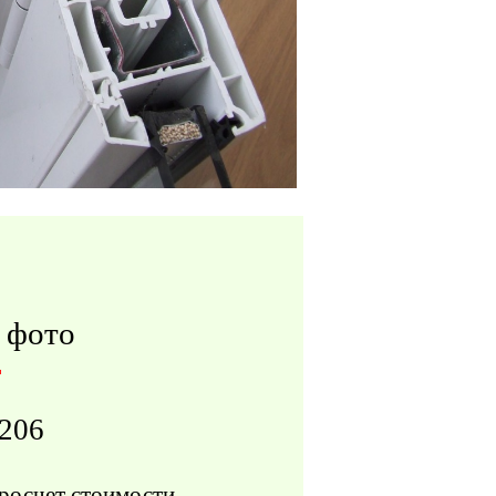
 фото
т
206
просчет стоимости