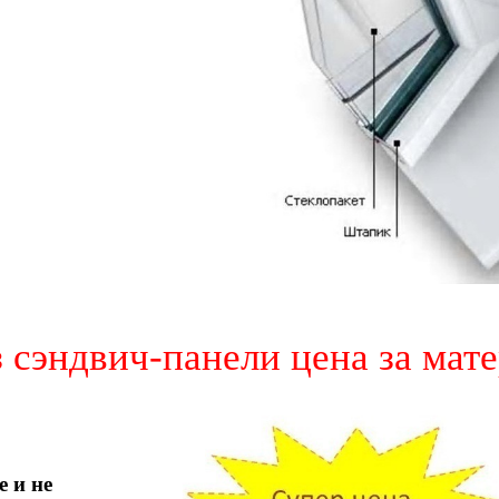
 сэндвич-
панели цена за мат
 и не